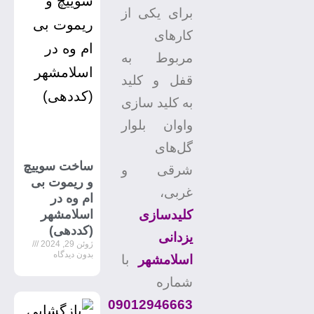
برای یکی از
کارهای
مربوط به
قفل و کلید
به کلید سازی
واوان بلوار
گل‌های
ساخت سوییچ
شرقی و
و ریموت بی
غربی،
ام وه در
اسلامشهر
کلیدسازی
(کددهی)
یزدانی
ژوئن 29, 2024
بدون دیدگاه
اسلامشهر
با
شماره
09012946663