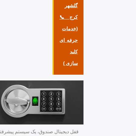
گلشهر
کرج 📞
(خدمات
حرفه ای
کلید
سازی )
قفل دیجیتال صندوق، یک سیستم پیشرفته