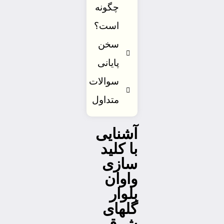
چگونه
است؟
سخن
پایانی
سوالات
متداول
آشنایی
با کلید
سازی
واوان
بلوار
گلهای
شرقی