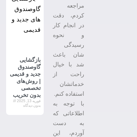
مراجعه
کردم، دقت
در انجام کار
و نحوه
رسیدگی
شان باعث
بازگشایی
شد با خیال
گاوصندوق
جدید و قدیمی
راحت از
| روش‌های
خدماتشان
تخصصی
استفاده کنم.
بدون تخریب
فوریه 13, 2025
با توجه به
بدون دیدگاه
اطلاعاتی که
به دست
آوردم، این