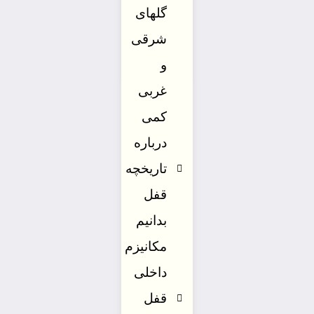
گلهای
شرقی
و
غربی
کمی
درباره
تاریخچه
قفل
بدانیم
مکانیزم
داخلی
قفل