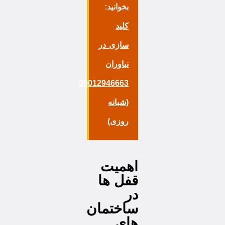
بخوانید:
کلید
سازی در
نیاوران
09012946663
(شبانه
روزی)
اهمیت
قفل ها
در
ساختمان
های