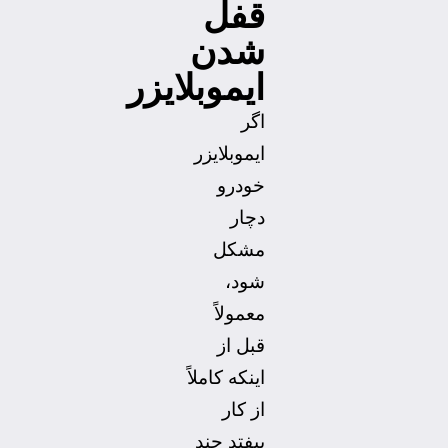
قفل
شدن
ایموبلایزر
اگر
ایموبلایزر
خودرو
دچار
مشکل
شود،
معمولاً
قبل از
اینکه کاملاً
از کار
بیفتد چند