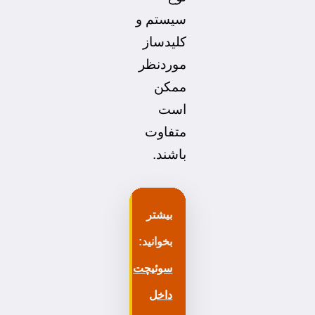
سیستم و
کلیدساز
موردنظر
ممکن
است
متفاوت
باشند.
بیشتر
بخوانید:
سوئیچت
داخل