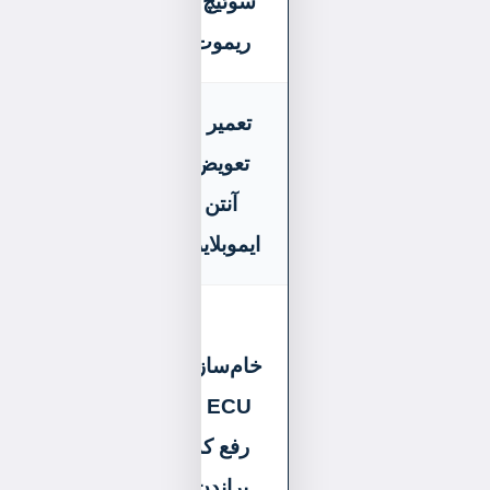
سوئیچ و
پراید، ۴۰۵
ریموت
تعمیر و
سمند، پژو
تعویض
پارس،
آنتن
۲۰۶، ۲۰۷،
ایموبلایزر
رانا
انواع
خام‌سازی
خودروهای
ECU و
چینی
رفع کد
(MVM،
پراندن
جک،