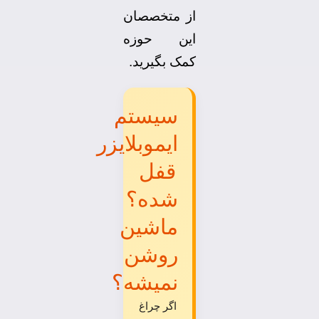
از متخصصان
این حوزه
کمک بگیرید.
سیستم
ایموبلایزر
قفل
شده؟
ماشین
روشن
نمیشه؟
اگر چراغ