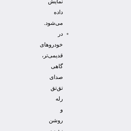
نمایش
داده
می‌شود.
در
خودروهای
قدیمی‌تر،
گاهی
صدای
تق‌تق
رله
و
روشن