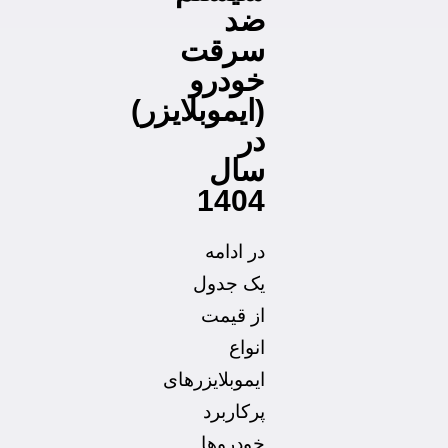
ضد
سرقت
خودرو
(ایموبلایزر)
در
سال
1404
در ادامه
یک جدول
از قیمت
انواع
ایموبلایزرهای
پرکاربرد
خودروها