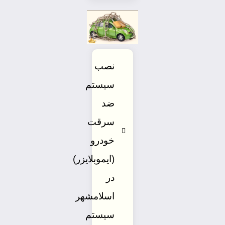
نصب
سیستم
ضد
سرقت
خودرو
(ایموبلایزر)
در
اسلامشهر
سیستم