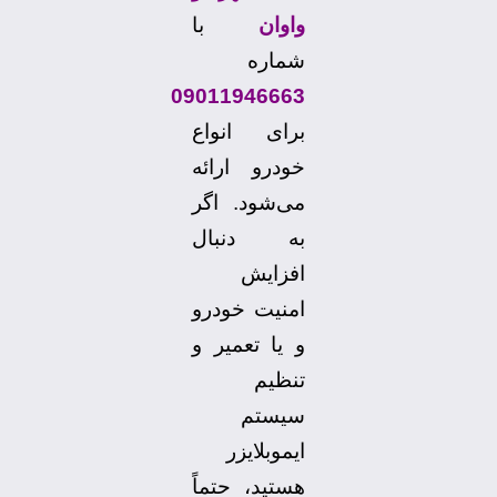
واوان
با
شماره
09011946663
برای انواع
خودرو ارائه
می‌شود. اگر
به دنبال
افزایش
امنیت خودرو
و یا تعمیر و
تنظیم
سیستم
ایموبلایزر
هستید، حتماً