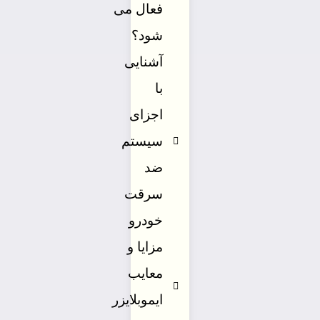
فعال می
شود؟
آشنایی
با
اجزای
سیستم
ضد
سرقت
خودرو
مزایا و
معایب
ایموبلایزر