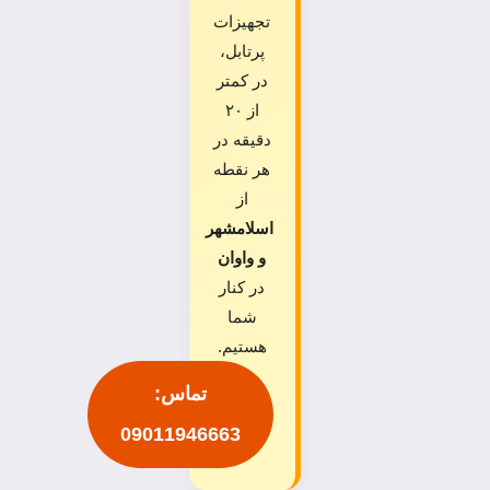
تجهیزات
پرتابل،
در کمتر
از ۲۰
دقیقه در
هر نقطه
از
اسلامشهر
و واوان
در کنار
شما
هستیم.
تماس:
09011946663