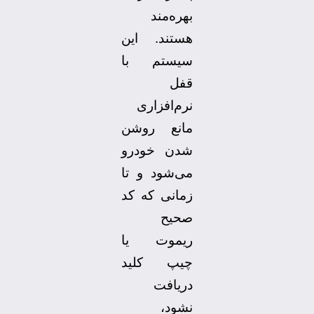
بهره‌مند
هستند. این
سیستم با
قفل
نرم‌افزاری
مانع روشن
شدن خودرو
می‌شود و تا
زمانی که کد
صحیح
ریموت یا
چیپ کلید
دریافت
نشود،