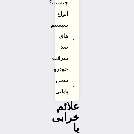
چیست؟
انواع
سیستم
های
ضد
سرقت
خودرو
سخن
پایانی
علائم
خرابی
یا