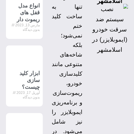
اسلامشهر
انواع مدل
تنها به
قفل های
ساخت کلید
ریموت دار
ختم
مارس 13, 2023
بدون دیدگاه
نمی‌شود؛
بلکه
شاخه‌های
متنوعی مانند
ابزار کلید
کلیدسازی
سازی
خودرو،
چیست؟
ریموت‌سازی
آوریل 17, 2023
بدون دیدگاه
و برنامه‌ریزی
ایموبلایزر را
نیز شامل
می‌شود. در