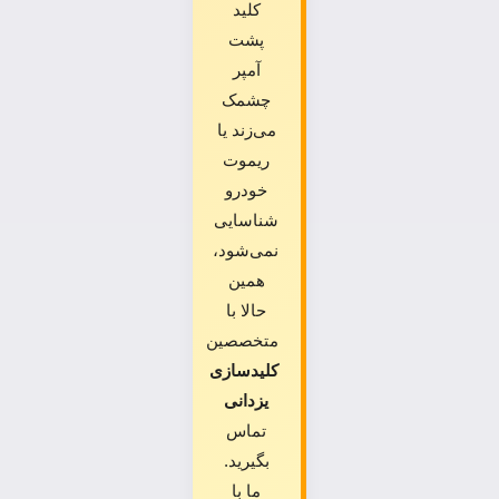
کلید
پشت
آمپر
چشمک
می‌زند یا
ریموت
خودرو
شناسایی
نمی‌شود،
همین
حالا با
متخصصین
کلیدسازی
یزدانی
تماس
بگیرید.
ما با