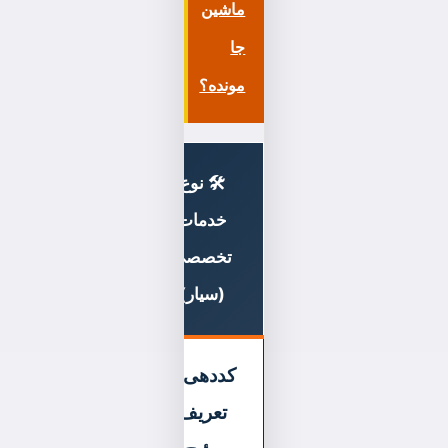
ماشین
جا
مونده؟
🛠 نوع
🚗
خدمات
خودروهای
تخصصی
تحت
(سیار)
پوشش
کددهی و
تیبا، ساینا،
تعریف
کوییک
،