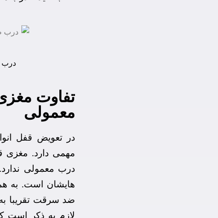
درب ض
تفاوت مغزی
معمولی
در تعویض قفل انو
مهمی دارد. مغزی 
درب معمولی ندارد. ت
هایشان است. به ه
ضد سرقت تقریبا به
لازم به ذکر است ک