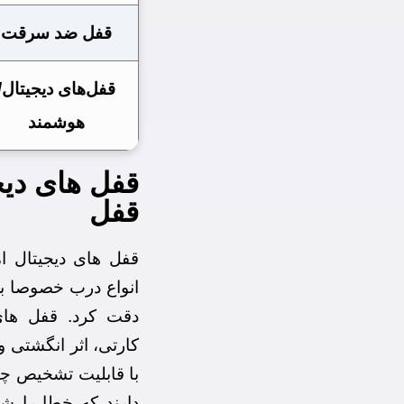
قفل ضد سرقت
قفل‌های دیجیتال/
هوشمند
قفل های دیج
قفل
قفل های دیجیتال ام
انواع درب خصوصا برا
دقت کرد. قفل های
کارتی، اثر انگشتی و
با قابلیت تشخیص چه
دارند که خطا را شن