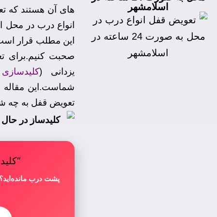
اسلامشهر
های آن هستند که تع
این مطلب قرار است 
صحبت کنیم.برای ت
یزدانی (
کلیدسازی
شماست.این مقاله را 
تعویض قفل به چه 
“کلید
پشت درب مانده‌اید؟ 