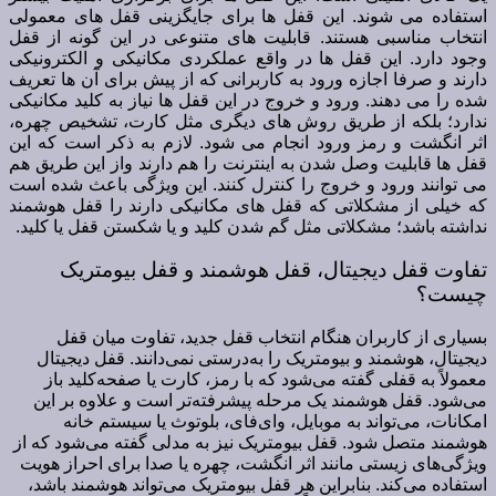
استفاده می شوند. این قفل ها برای جایگزینی قفل های معمولی
انتخاب مناسبی هستند. قابلیت های متنوعی در این گونه از قفل
وجود دارد. این قفل ها در واقع عملکردی مکانیکی و الکترونیکی
دارند و صرفا اجازه ورود به کاربرانی که از پیش برای آن ها تعریف
شده را می دهند. ورود و خروج در این قفل ها نیاز به کلید مکانیکی
ندارد؛ بلکه از طریق روش های دیگری مثل کارت، تشخیص چهره،
اثر انگشت و رمز ورود انجام می شود. لازم به ذکر است که این
قفل ها قابلیت وصل شدن به اینترنت را هم دارند واز این طریق هم
می توانند ورود و خروج را کنترل کنند. این ویژگی باعث شده است
که خیلی از مشکلاتی که قفل های مکانیکی دارند را قفل هوشمند
نداشته باشد؛ مشکلاتی مثل گم شدن کلید و یا شکستن قفل یا کلید.
تفاوت قفل دیجیتال، قفل هوشمند و قفل بیومتریک
چیست؟
بسیاری از کاربران هنگام انتخاب قفل جدید، تفاوت میان قفل
دیجیتال، هوشمند و بیومتریک را به‌درستی نمی‌دانند. قفل دیجیتال
معمولاً به قفلی گفته می‌شود که با رمز، کارت یا صفحه‌کلید باز
می‌شود. قفل هوشمند یک مرحله پیشرفته‌تر است و علاوه بر این
امکانات، می‌تواند به موبایل، وای‌فای، بلوتوث یا سیستم خانه
هوشمند متصل شود. قفل بیومتریک نیز به مدلی گفته می‌شود که از
ویژگی‌های زیستی مانند اثر انگشت، چهره یا صدا برای احراز هویت
استفاده می‌کند. بنابراین هر قفل بیومتریک می‌تواند هوشمند باشد،