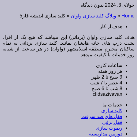
جولای 3, 2024
بدون دیدگاه
Home
»
وبلاگ کلید سازی واوان
»
کلید سازی اندیشه فاز5
هدف از کار
هدف کلید سازی واوان (یزدانی) این میباشد که هیچ یک از افراد
پشت درب های خانه هایشان نمانند. کلید سازی یزدانی به تمام
ساکنان محترم منطقه اسلامشهر (واوان) در هر ساعت از شبانه
روز خدمات با کیفیت میدهد.
ساعات کاری
هر روز هفته
9 صبح تا 2 ظهر
4 عصر تا 7 شب
8 شب تا 6 صبح
clidsazivavan
خدمات ما
کلید سازی
قفل های ضد سرقت
قفل برقی
ریموت سازی
دوربین مداربسته