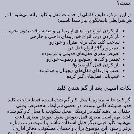
است؟
در این مرکز، طیف کاملی از خدمات قفل و کلید ارائه می‌شود تا در
هر شرایطی پاسخگوی نیاز شما باشیم:
باز کردن انواع درب‌های آپارتمانی و ضد سرقت بدون تخریب
باز کردن درب انواع خودروهای داخلی و خارجی
ساخت کلید یدک برای منزل و خودرو
تعمیر و رگلاژ انواع قفل درب
تعویض مغزی قفل‌های قدیمی و فرسوده
تعمیر و کددهی سوئیچ و ریموت خودرو
باز کردن قفل گاوصندوق
نصب و ارتقای قفل‌های دیجیتال و هوشمند
عیب‌یابی قفل‌های گیر کرده
نکات امنیتی بعد از گم شدن کلید
اگر کلید خانه، مغازه یا محل کار گم شده است، فقط ساخت کلید
جدید همیشه کافی نیست. در بعضی شرایط، به‌خصوص وقتی
احتمال می‌دهید کلید در نزدیکی محل سکونت یا محل کار گم شده
باشد، بهتر است مغزی قفل تعویض شود. تعویض مغزی باعث
می‌شود کلید قبلی دیگر قابل استفاده نباشد و امنیت درب دوباره
برقرار شود. این موضوع برای واحدهای مسکونی، دفاتر اداری،
انباری‌ها و مغازه‌ها اهمیت زیادی دارد، چون یک سهل‌انگاری کوچک