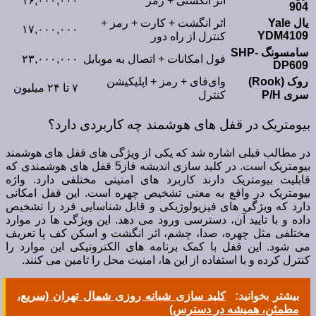
اثر انگشتی + رمز
۱۶,۰۰۰,۰۰۰
904
یال Yale
اثر انگشت + کارت + رمز +
۱۷,۰۰۰,۰۰۰
YDM4109
کنترل از راه دور
سامسونگ SHP-
فول امکانات + اتصال به موبایل
۲۳,۰۰۰,۰۰۰
DP609
روک (Rook)
وای‌فای + رمز + اپلیکیشن
۷ تا ۲۴ میلیون
سری P/H
کنترل
بیومتریک در قفل های هوشمند چه کاربردی دارد؟
در مطالب قبلی اشاره شد که یکی از ویژگی های قفل های هوشمند
بیومتریک است. در کلید سازی اندیشه فاز5 قفل های هوشمندی که
قابلیت بیومتریک دارند کاربرد های امنیتی مختلفی دارد. واژه
بیومتریک در واقع به معنی تشخیص چهره است. این قفل امکانی
دارد که ویژگی های فیزیولوژیکی و قابل شناسایی فرد را تشخیص
داده و با تایید آن، دسترسی ورود می دهد. این ویژگی ها در موارد
مختلفی مثل چهره، صدا، چشم، اثر انگشت و اسکن کف پا تعریف
می شود. این قفل با کمک برنامه های الکترونیکی این موارد را
کنترل کرده و با استفاده از این ها، امنیت محل را تامین می کنند.
بیشتر بخوانید:
کلید سازی شبانه‌ روزی شمال تهران (سریع،
مطمئن، همیشه در دسترس)