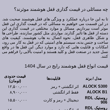
چه مسائلی در قیمت گذاری قفل هوشمند موثرند؟
تا به این جا درباره عملکرد و ویژگی های قفل هوشمند صحبت شد.
در این قسمت می خواهیم به مسائلی که در قیمت گذاری این قفل
موثر است بپردازیم. مسائل و موارد مختلفی در قیمت گذاری این
دسته از قفل ها تاثیر گذارند. مواردی مثل کشور سازنده، طراحی ها
و شکل ظاهری قفل، نحوه اتصال به هاب هوشمند، کیفیت های
ساخت و جنس بدنه، سیستم های امنیتی که در قفل به کار می رود،
امکانات و قابلیت هایی که دارد و موارد دیگر. این قفل ها در واقع
نسل جدید در صنعت قفل و کلید هستند و امنیت بالایی را فراهم می
کنند.
قیمت انواع قفل هوشمند رایج در سال 1404
قیمت حدودی
مدل / برند
قابلیت‌ها
(تومان)
ALOCK S300
اثر انگشتی + رمز
۱۲,۵۰۰,۰۰۰
ALOCK B1
فقط اثر انگشتی
۸,۹۰۰,۰۰۰
روستیک RDL
دیجیتال + رمز و کارت
۱۵,۵۰۰,۰۰۰
906
روستیک RDL