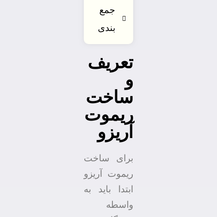
جمع
بندی
تعریف
و
ساخت
ریموت
آریزو
برای ساخت
ریموت آریزو
ابتدا باید به
واسطه