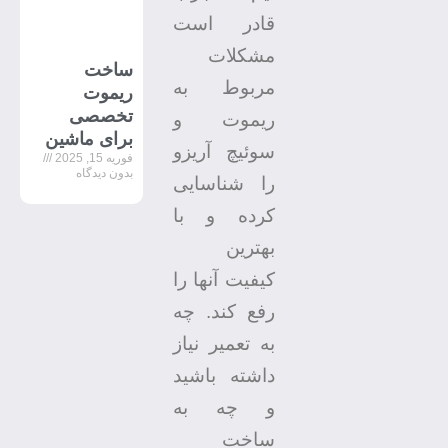
قادر است
مشکلات
ساخت
مربوط به
ریموت
تخصصی
ریموت و
برای ماشین
سوئیچ آریزو
فوریه 15, 2025
بدون دیدگاه
را شناسایی
کرده و با
بهترین
کیفیت آنها را
رفع کند. چه
به تعمیر نیاز
داشته باشید
و چه به
ساخت