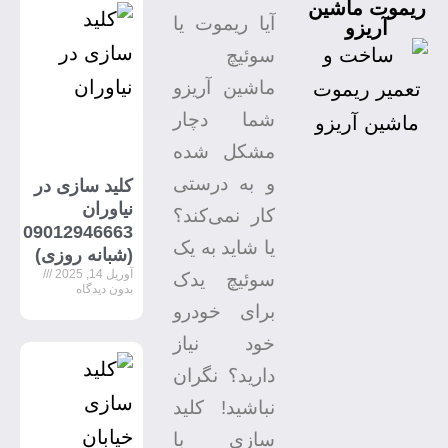
ریموت ماشین
آیا ریموت یا
آریزو
سوئیچ
ماشین آریزو
شما دچار
مشکل شده
و به درستی
کلید سازی در
نیاوران
کار نمی‌کند؟
09012946663
یا شاید به یک
(شبانه روزی)
آوریل 14, 2025
سوئیچ یدک
بدون دیدگاه
برای خودرو
خود نیاز
دارید؟ نگران
نباشید! کلید
سازی با