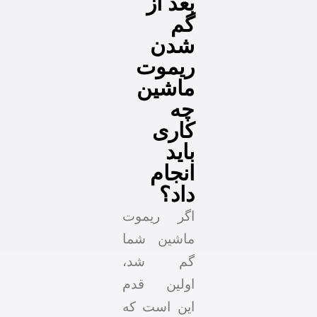
بعد از
گم
شدن
ریموت
ماشین
چه
کاری
باید
انجام
داد؟
اگر ریموت
ماشین شما
گم شد،
اولین قدم
این است که