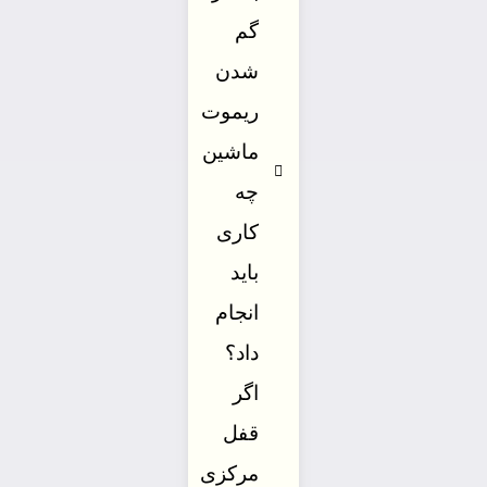
گم
شدن
ریموت
ماشین
چه
کاری
باید
انجام
داد؟
اگر
قفل
مرکزی