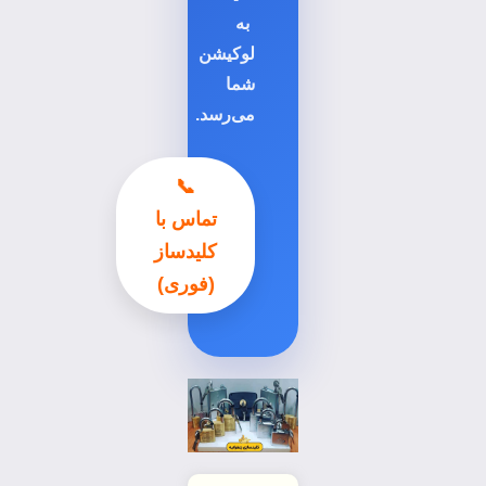
به
لوکیشن
شما
می‌رسد.
📞
تماس با
کلیدساز
(فوری)