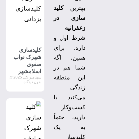
بهترین
کلید
سازی در
زعفرانیه
شرط اول و
داره. برای
کلیدسازی
شهرک نواب
همین، اگه
صفوی
شما هم در
اسلامشهر
این منطقه
سپتامبر 15, 2025
بدون دیدگاه
زندگی
می‌کنید یا
کسب‌وکار
دارید، حتماً
به یک
کلیدساز