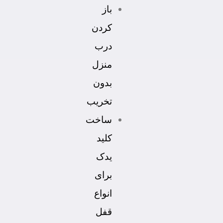
باز
کردن
درب
منزل
بدون
تخریب
ساخت
کلید
یدک
برای
انواع
قفل