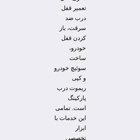
تعمیر قفل
درب ضد
سرقت، باز
کردن قفل
خودرو،
ساخت
سوئیچ خودرو
و کپی
ریموت درب
پارکینگ
است. تمامی
این خدمات با
ابزار
تخصصی