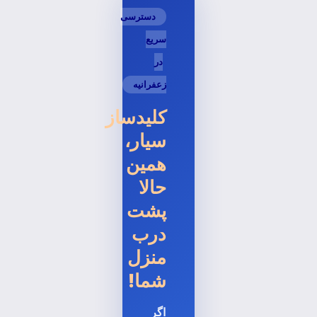
دسترسی
سریع
در
زعفرانیه
کلیدساز
سیار،
همین
حالا
پشت
درب
منزل
شما!
اگر