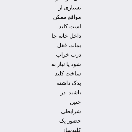
بسیاری از
مواقع ممکن
است کلید
داخل خانه جا
بماند، قفل
درب خراب
شود یا نیاز به
ساخت کلید
یدک داشته
باشید. در
چنین
شرایطی
حضور یک
کلیدساز