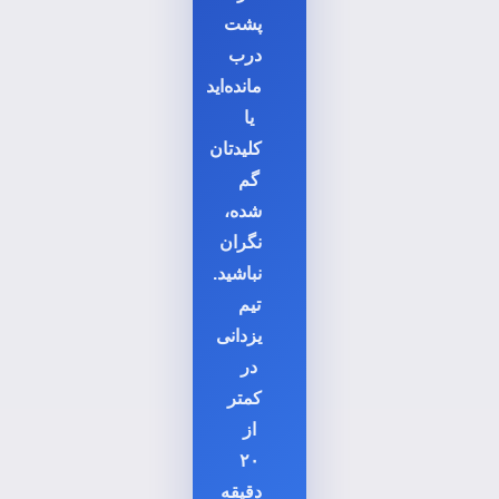
پشت
درب
مانده‌اید
یا
کلیدتان
گم
شده،
نگران
نباشید.
تیم
یزدانی
در
کمتر
از
۲۰
دقیقه