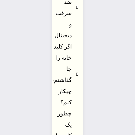
ضد
سرقت
و
دیجیتال
اگر کلید
خانه را
جا
گذاشتم،
چیکار
کنم؟
چطور
یک