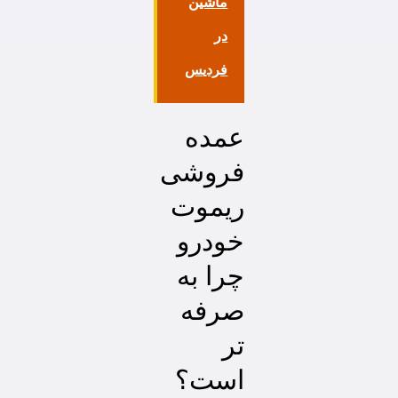
ماشین
در
فردیس
عمده
فروشی
ریموت
خودرو
چرا به
صرفه
تر
است؟