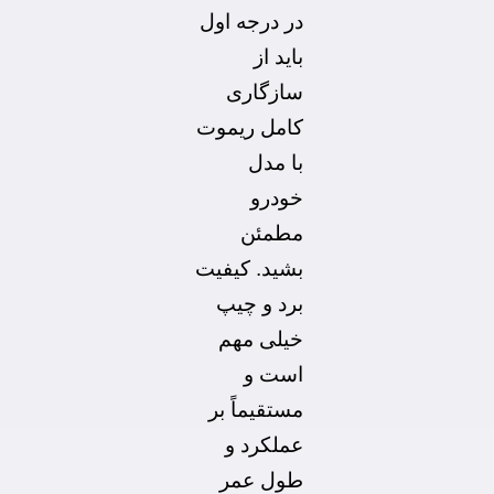
در درجه اول
باید از
سازگاری
کامل ریموت
با مدل
خودرو
مطمئن
بشید. کیفیت
برد و چیپ
خیلی مهم
است و
مستقیماً بر
عملکرد و
طول عمر