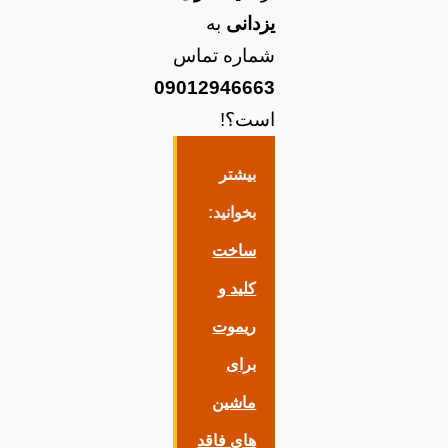
یزدانی
به
شماره تماس
09012946663
است؟!
بیشتر
بخوانید:
ساخت
کلید و
ریموت
برای
ماشین
های فاقد