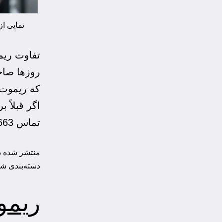
نمایی ا
تفاوت ریم
روزها صاح
که ریموت 
اگر قبلاً 
تماس 09012946663 مراجعه کرده باشید، احتمالاً…
منتشر شده 
دسته‌بندی ش
ریمو