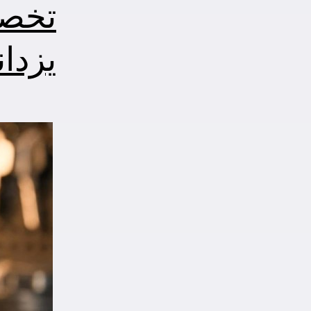
تخصص
یزدا