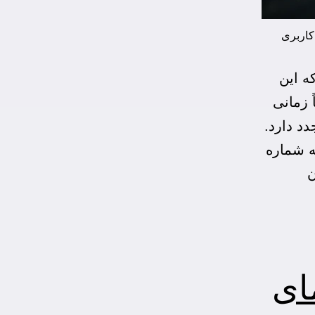
کاربری
ه این
 زمانی
د دارد.
ه شماره
ن
ای