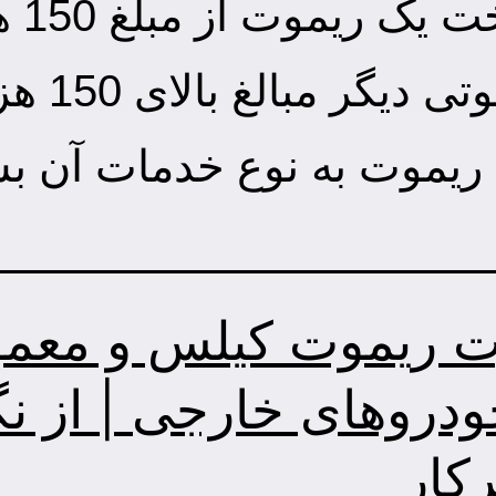
ممکن
غ بالای 150 هزارتومان نیاز باشد.
 ریموت به نوع خدمات آن بس
ت ریموت کیلس و معم
ودروهای خارجی | از نگ
رکار