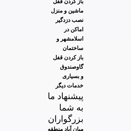
باز کردن قفل
ماشین و منزل
ن
صب دزدگیر
اماکن در
اسلامشهر
و
ساختمان
باز کردن قفل
گاوصندوق
و بسیاری
خدمات دیگر
پیشنهاد ما
به شما
بزرگواران
میان آباد منطقه