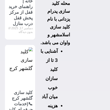
خانه |
محله کلید
راهنمای خرید
سازی پدرام
قفل از مرکز
پخش قفل
یزدانی با نام
درب منازل
کلید سازی
دسامبر 17, 2025
بدون دیدگاه
اسلامشهر و
واوان
می باشد.
آشنایی با
3 تا از
کلید
سازان
خوب
کلید سازی
میان آباد
گلشهر کرج
📞(خدمات
هزینه
حرفه ای کلید