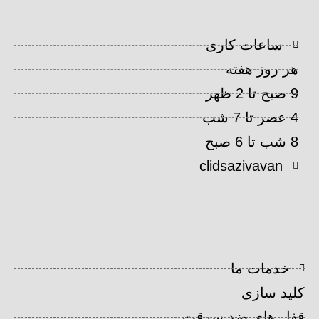
ساعات کاری
هر روز هفته
9 صبح تا 2 ظهر
4 عصر تا 7 شب
8 شب تا 6 صبح
clidsazivavan
خدمات ما
کلید سازی
قفل های ضد سرقت