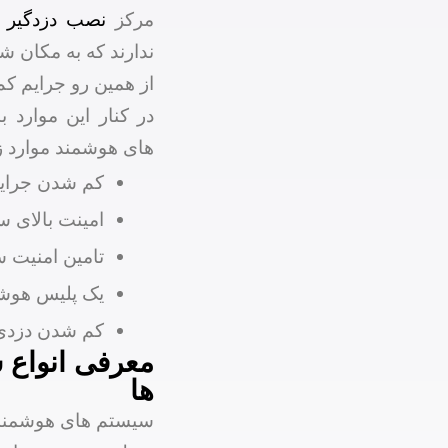
مرکز
نصب دزدگیر ا
ندارند که به مکان ش
از همین رو جرایم کم
در کنار این موارد ب
های هوشمند موارد ز
کم شدن جرای
امینت بالای س
تامین امنیت س
یک پلیس هوش
کم شدن دزدی
معرفی انواع س
ها
سیستم های هوشمند ام