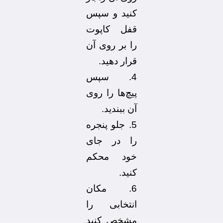
کنید و سپس
قفل کاپوت
را بر روی آن
قرار دهید.
4. سپس
پیچ‌ها را روی
آن ببندید.
5. جلو پنجره
را در جای
خود محکم
کنید.
6. مکان
انتخابی را
مشخص کنید