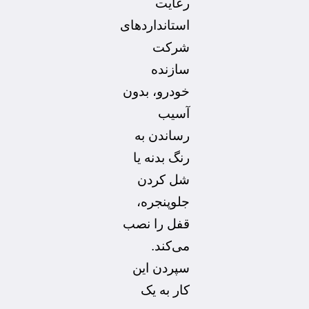
رعایت
استانداردهای
شرکت
سازنده
خودرو، بدون
آسیب
رساندن به
رنگ بدنه یا
شل کردن
جلوپنجره،
قفل را نصب
می‌کند.
سپردن این
کار به یک