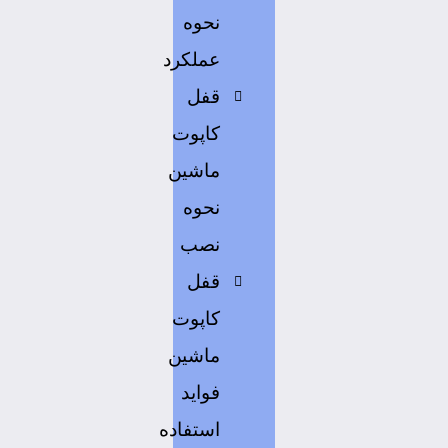
نحوه
عملکرد
قفل
کاپوت
ماشین
نحوه
نصب
قفل
کاپوت
ماشین
فواید
استفاده