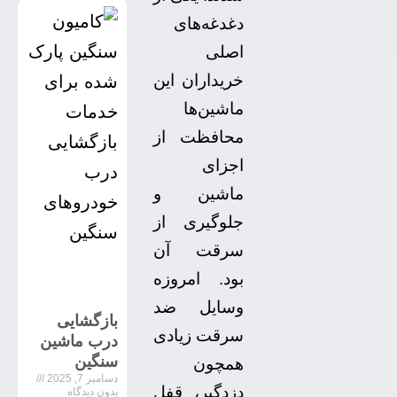
دغدغه‌های
اصلی
خریداران این
ماشین‌ها
محافظت از
اجزای
ماشین و
جلوگیری از
سرقت آن
بود. امروزه
وسایل ضد
بازگشایی
سرقت زیادی
درب ماشین
سنگین
همچون
دسامبر 7, 2025
دزدگیر، قفل
بدون دیدگاه