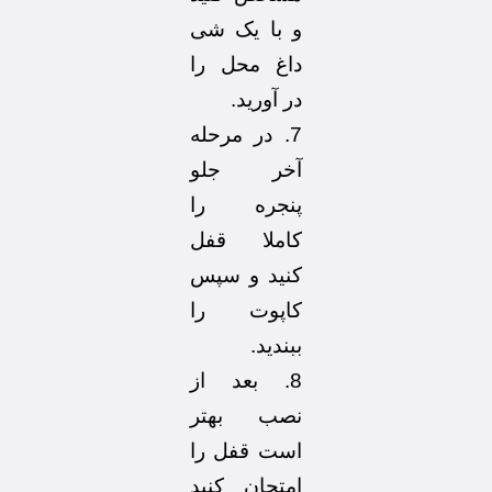
و با یک شی
داغ محل را
در آورید.
7. در مرحله
آخر جلو
پنجره را
کاملا قفل
کنید و سپس
کاپوت را
ببندید.
8. بعد از
نصب بهتر
است قفل را
امتحان کنید