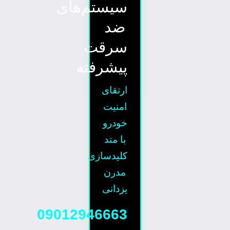
سیستم‌های
ضد
سرقت
پیشرفته
ارتقای
امنیت
خودرو
با متد
کلیدسازی
مدرن
یزدانی
09012946663