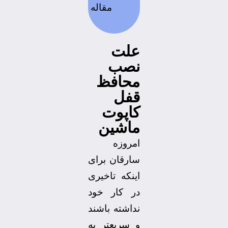
مقاله
علت
نصب
محافظ
قفل
کاپوت
ماشین
امروزه
سارقان برای
اینکه تاخیری
در کار خود
نداشته باشند
و سریعتر به