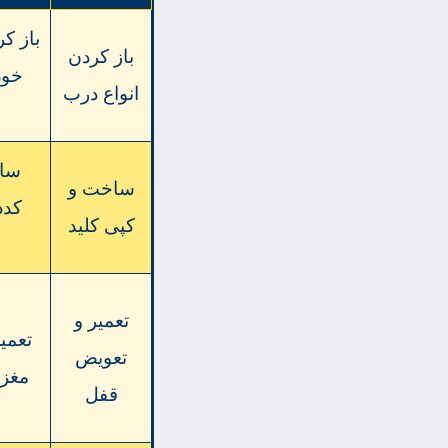
باز ک
باز کردن
خود
انواع درب
ساخ
ساخت و
کدد
کپی کلید
تعمیر و
تعمی
تعویض
مغزی
قفل