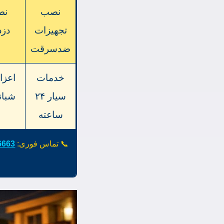
نصب
نص
تجهیزات
دزد
ضدسرقت
خدمات
اعزا
سیار ۲۴
شبان
ساعته
📞 تماس فوری:
6663