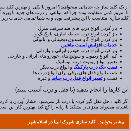
از یک کلید ساز چه خدماتی میخواهید؟ امروز با یکی از بهترین کلید 
با امروز کمی متفاوت بوده چرا که انواعی از درب های جدید با بهره
کلید سازی متناسب با این پیشرفت بوده و به شما تمامی خدمات زیر را 
باز کردن انواع درب های ضد سرقت منزل
باز کردن انواع درب حیاط، انباری، پارکینگ و…
باز کردن انواع گاو صندوق دیجیتالی و آنالوگی
خدمات افزایش امنیت ماشین
باز کردن انواع درب خودرو ایرانی و وارداتی
کپی انواع ریموت و سوئیچ های خودرو های ایرانی و خارجی
تعمیر انواع ریموت درب اتوماتیک
نصب جک درب پارکینگ
و انواع درب دیگر
نصب انواع قفل های برقی برای انواع درب ها
نصب و
تعمیر انواع قفل درب حیاط
و غیره
این کارها را انجام ندهید (تا قفل و درب آسیب نبیند)
اگر کلید داخل قفل گیر کرده یا درب باز نمی‌شود، فشار آوردن با کار
ناشیانه می‌تواند مغزی را بشکند یا زبانه را کج کند. بهترین کار این 
بیشتر بخوانید:
کلید سازی شهرک انبیا در اسلامشهر