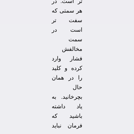
تر است. در
هر سمتی که
سفت تر
است در
سمت
مخالفش
فشار وارد
کرده و کلید
را در همان
حال
بچرخانید. به
یاد داشته
باشید که
فرمان نباید