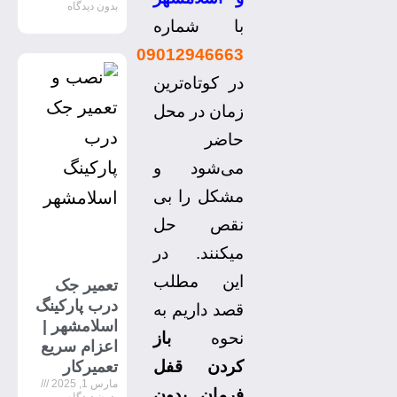
بدون دیدگاه
با شماره
09012946663
در کوتاه‌ترین
زمان در محل
حاضر
می‌شود و
مشکل را بی
نقص حل
میکنند. در
این مطلب
تعمیر جک
درب پارکینگ
قصد داریم به
اسلامشهر |
نحوه
باز
اعزام سریع
کردن قفل
تعمیرکار
مارس 1, 2025
فرمان بدون
بدون دیدگاه