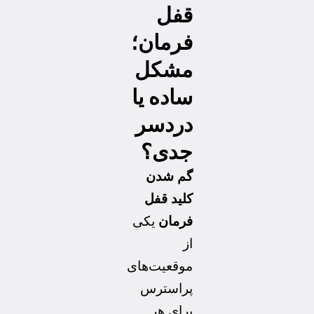
قفل
فرمان؛
مشکل
ساده یا
دردسر
جدی؟
گم شدن
کلید قفل
فرمان
یکی
از
موقعیت‌های
پراسترس
برای هر