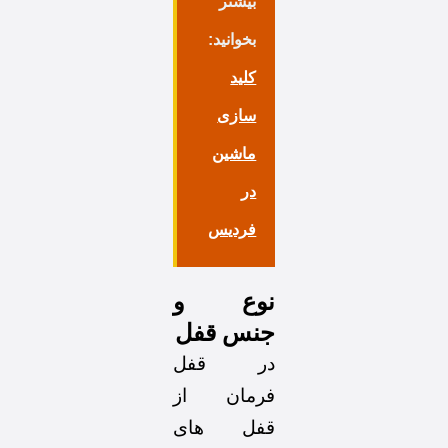
بیشتر
بخوانید:
کلید
سازی
ماشین
در
فردیس
نوع و
جنس قفل
در قفل
فرمان از
قفل های