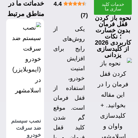
خدماتت ما در
4.4
خدمات کلید
سازی ما
مناطق مرتبط
)
7
(
حوه باز کردن
قفل فرمان
یکی از
بدون خسارت
؛ نکات
روش‌های
کاربردی 2026
از کلیدسازی
رایج برای
یزدانی
افزایش
امنیت
خودرو،
استفاده از
قفل فرمان
است. موقع
گم شدن
نصب سیستم
کلید قفل
ضد سرقت
خودرو
فرمان و یا