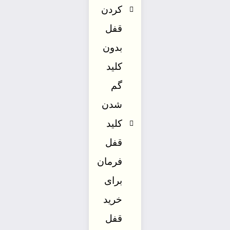
کردن
قفل
بدون
کلید
گم
شدن
کلید
قفل
فرمان
برای
خرید
قفل