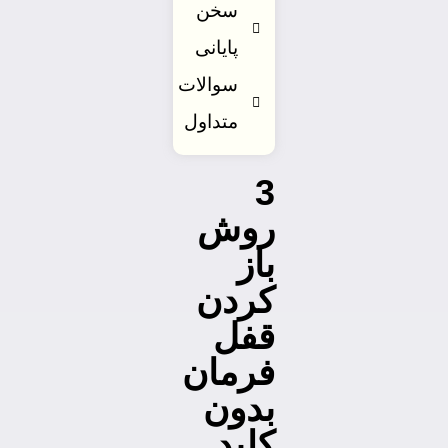
سخن
پایانی
سوالات
متداول
3
روش
باز
کردن
قفل
فرمان
بدون
کلید