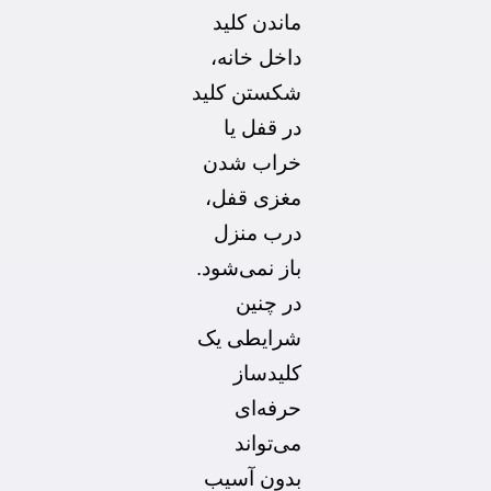
ماندن کلید
داخل خانه،
شکستن کلید
در قفل یا
خراب شدن
مغزی قفل،
درب منزل
باز نمی‌شود.
در چنین
شرایطی یک
کلیدساز
حرفه‌ای
می‌تواند
بدون آسیب