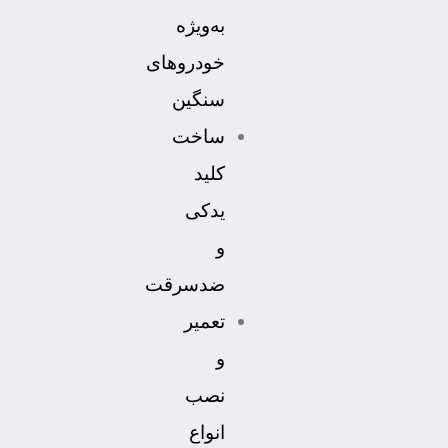
به‌ویژه
خودروهای
سنگین
ساخت
کلید
یدکی
و
ضدسرقت
تعمیر
و
نصب
انواع