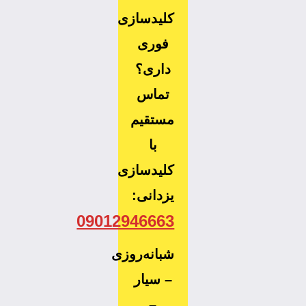
کلیدسازی
فوری
داری؟
تماس
مستقیم
با
کلیدسازی
یزدانی:
09012946663
شبانه‌روزی
– سیار
–