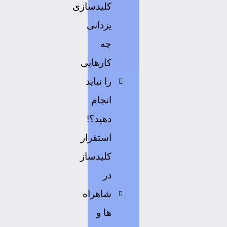
کلیدسازی
یزدانی
چه
کارهایی
را نباید
انجام
دهید؟!
استقرار
کلیدساز
در
شاهراه
ها و