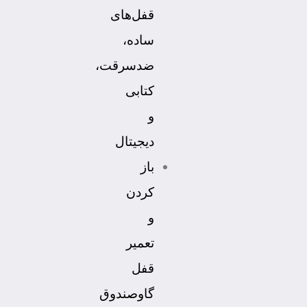
قفل‌های
ساده،
ضدسرقت،
کتابی
و
دیجیتال
باز
کردن
و
تعمیر
قفل
گاوصندوق