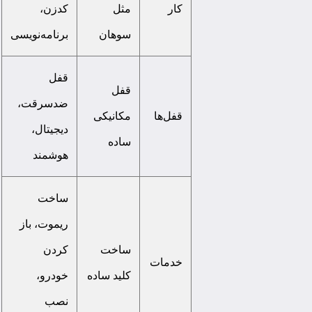
کار
مثل
کدزن،
سوهان
برنامه‌نویسی
قفل
قفل
ضدسرقت،
قفل‌ها
مکانیکی
دیجیتال،
ساده
هوشمند
ساخت
ریموت، باز
ساخت
کردن
خدمات
کلید ساده
خودرو،
نصب