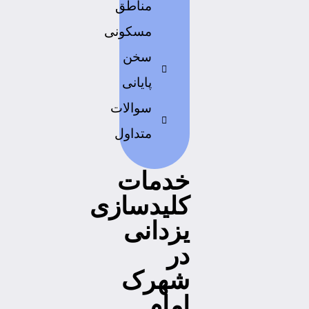
مناطق
مسکونی
سخن
پایانی
سوالات
متداول
خدمات
کلیدسازی
یزدانی
در
شهرک
امام