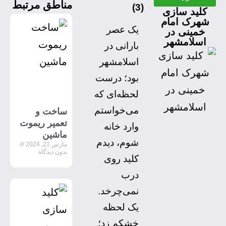
مناطق مرتبط
)
3
(
کلید سازی
شهرک امام
یک عصر
خمینی در
اسلامشهر
بارانی در
اسلامشهر
بود؛ درست
لحظه‌ای که
می‌خواستم
ساخت و
تعمیر ریموت
وارد خانه
ماشین
شوم، دیدم
مارس 21, 2024
بدون دیدگاه
کلید روی
درب
نمی‌چرخد.
یک لحظه
خشکم زد؛