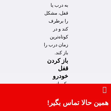
به درب یا
قفل، مشکل
را برطرف
کند و در
کوتاه‌ترین
زمان درب را
باز کند.
باز کردن
قفل
خودرو
یکی از
خدمات
پرکاربرد
همین حالا تماس بگیر!
کلیدسازی،