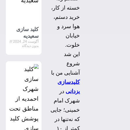
خسته از کار،
خرید دستم،
هوا سرد و
کلید سازی
خیابان
سعیدیه
آگوست 24, 2024
خلوت.
بدون دیدگاه
این شد
شروع
آشنایی من با
کلیدسازی
یزدانی
در
شهرک امام
خمینی؛ جایی
که نه‌تنها در
کمتر از ۱۰