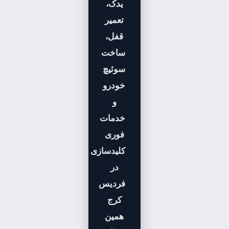
یدک،
تعمیر
قفل،
ساخت
سوئیچ
خودرو
و
خدمات
فوری
کلیدسازی
در
فردیس
کرج
همین