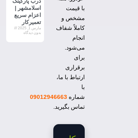
درب پارکینگ
اسلامشهر |
با قیمت
اعزام سریع
مشخص و
تعمیرکار
کاملاً شفاف
مارس 1, 2025
بدون دیدگاه
انجام
می‌شود.
برای
برقراری
ارتباط با ما،
با
شماره
09012946663
تماس بگیرید.