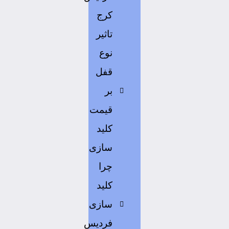
کرج
تاثیر
نوع
قفل
بر
قیمت
کلید
سازی
چرا
کلید
سازی
فردیس