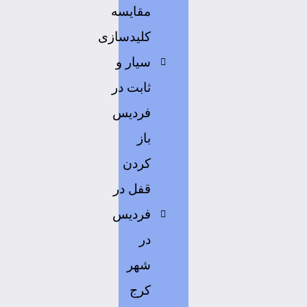
مقایسه
کلیدسازی
سیار و
ثابت در
فردیس
باز
کردن
قفل در
فردیس
در
شهر
کرج