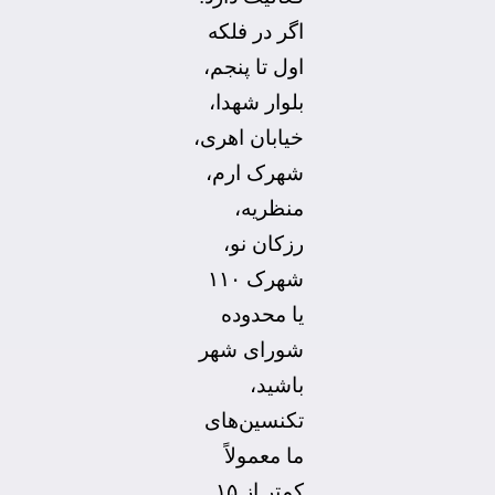
اگر در فلکه
اول تا پنجم،
بلوار شهدا،
خیابان اهری،
شهرک ارم،
منظریه،
رزکان نو،
شهرک ۱۱۰
یا محدوده
شورای شهر
باشید،
تکنسین‌های
ما معمولاً
کمتر از ۱۵