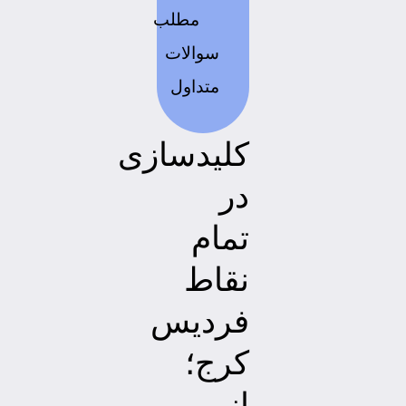
مطلب
سوالات
متداول
کلیدسازی
در
تمام
نقاط
فردیس
کرج؛
از