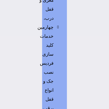
مغزی و
قفل
درب،
چهارمین
خدمات
کلید
سازی
فردیس
نصب
جک و
انواع
قفل
برقی،