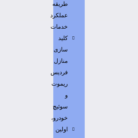
طریقه
عملکرد
خدمات
کلید
سازی
منازل
فردیس
ریموت
و
سوئیچ
خودرو،
اولین