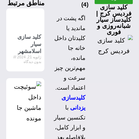
مناطق مرتبط
)
4
(
کلید سازی
فردیس کرج |
اگه پشت در
کلیدساز سیار
شبانه‌روزی و
ماندید یا
فوری
کلید سازی
کلیدتان داخل
سیار
خانه جا
اسلامشهر
مانده،
ژانویه 21, 2024
بدون دیدگاه
مهم‌ترین چیز
سرعت و
اعتماد است.
کلیدسازی
یزدانی
با
تکنسین سیار
و ابزار کامل،
بلافاصله بعد