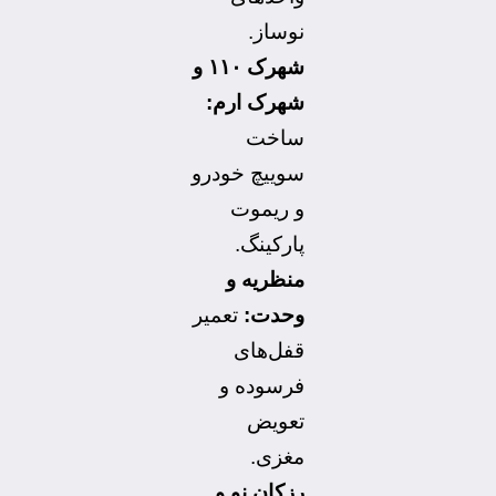
نوساز.
شهرک ۱۱۰ و
شهرک ارم:
ساخت
سوییچ خودرو
و ریموت
پارکینگ.
منظریه و
وحدت:
تعمیر
قفل‌های
فرسوده و
تعویض
مغزی.
رزکان نو و