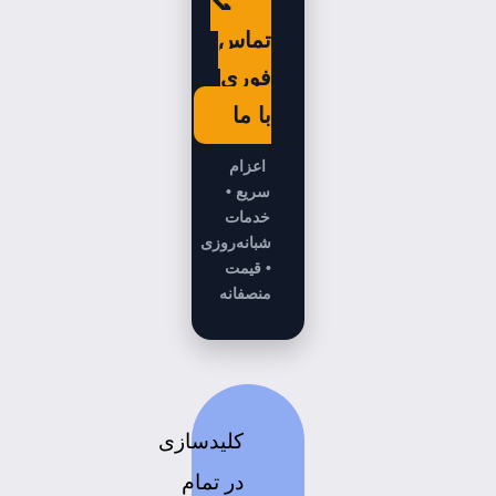
📞
تماس
فوری
با ما
اعزام
سریع •
خدمات
شبانه‌روزی
• قیمت
منصفانه
کلیدسازی
در تمام