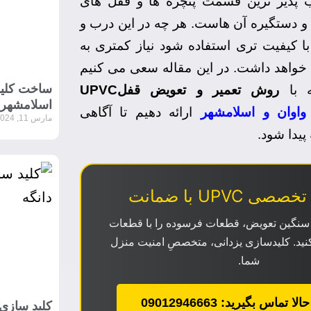
 پذیر ترین قسمت پنچره ها و قفل های
ل و دستگیره آن هاست. هر چه در این درب و
با کیفیت تری استفاده شود نیاز کمتری به
خواهد داشت. در این مقاله سعی می کنیم
ساخت کلید
ه با
روش تعمیر و تعویض قفلUPVC
اسلامشهر
واوان و اسلامشهر
ارائه دهیم تا آگاهی
مارس 11, 2024
پیدا شود.
 UPVC با ضمانت
ی سنگین تعویض، قطعات فرسوده را با قطعات
نید. کلیدسازی یزدانی، متخصصِ امنیت منزل
شما.
تماس بگیرید: 09012946663
کلید سازی 