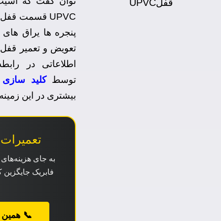
توان گفت که آسیب
UPVC قسمت قف
پنجره ها یراق های 
تعویض و تعمیر قفل 
اطلاعاتی در رابط
توسط
کلید سازی 
بیشتری در این زمینه 
تعمیرات تخصصی
به جای هزینه‌ها
فابریک جایگزین ک
📞 همین حالا 