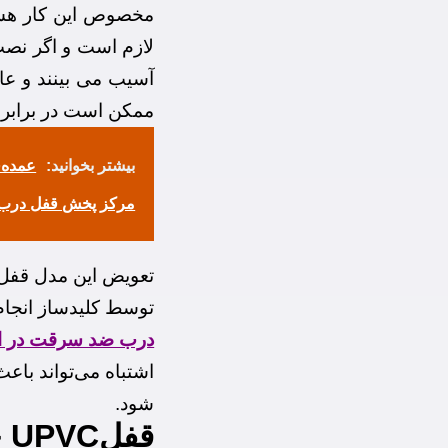
مخصوص این کار هستن
لازم است و اگر نصب
آسیب می بینند و عا
ممکن است در برابر 
بیشتر بخوانید:
عمده‌
مرکز پخش قفل درب 
تعویض این مدل قفل 
توسط کلیدساز انجا
درب ضد سرقت در ا
اشتباه می‌تواند باع
شود.
قفلUPVC چگونه تعویض می شود؟