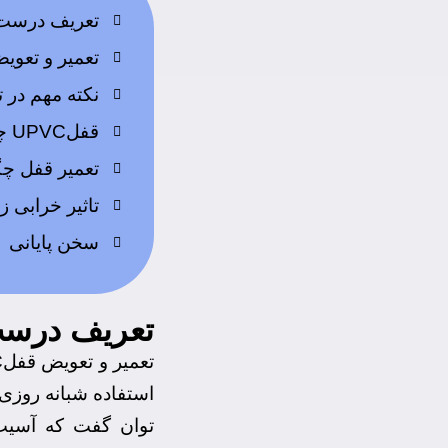
تعریف درست از
تعمیر و تعویض قفلUPVC چگونه
نکته مهم در تع
قفلUPVC چگونه تعویض می شود؟
تعمیر قفل چ
تاثیر خرابی ز
سخن پایانی
تعریف درست ا
استفاده شبانه روزی 
توان گفت که آسیب